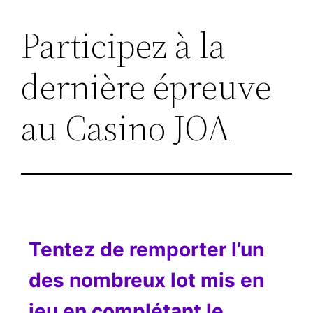
Participez à la
Aller
au
dernière épreuve
contenu
au Casino JOA
Tentez de remporter l’un
des nombreux lot mis en
jeu en complétant le