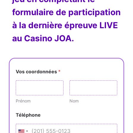
formulaire de participation
à la dernière épreuve LIVE
au Casino JOA.
T
Vos coordonnées
*
é
l
é
p
h
o
Prénom
Nom
n
e
Téléphone
c
o
o